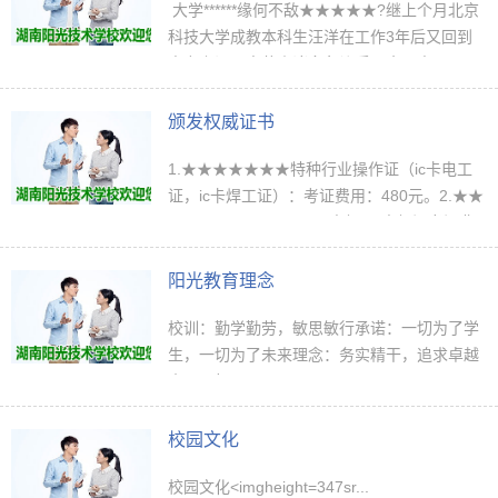
大学******缘何不敌★★★★★?继上个月北京
科技大学成教本科生汪洋在工作3年后又回到
中专上课一事惹来诸多争议后，全国出现了一
批大学生集体回炉上中专班的情况。从今年8
月开始，36名普通高校全日**毕业的大学…
颁发权威证书
1.★★★★★★★特种行业操作证（ic卡电工
证，ic卡焊工证）：考证费用：480元。2.★★
★★★★★★★★★★(中级)：中级证考证费
用：560元。3.湖南阳光电子技术学校技术合
格证费用：免费颁发。4.中专毕业生，大专
阳光教育理念
毕…
校训：勤学勤劳，敏思敏行承诺：一切为了学
生，一切为了未来理念：务实精干，追求卓越
奋斗目标...
校园文化
校园文化<imgheight=347sr...