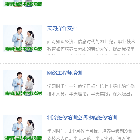
实习操作安排
面对知识经济、信息时代的21世纪，职业技术
教育如何培养高素质的劳动大军，提高我校学
生的电工、电脑维修、家电维修、手机维修、
焊工、网络工程实习操作技能，学校的实习设
施、教学管理、实习教学法、学生的模块教
网络工程师培训
学…
学习时间：一年教学目标：培养中级电脑维修
技术人员。半天理论，半天实践，深入浅出，
通俗易懂，从零开始，手把手教，教会为止，
使学生成为真正意义上的、全能的网络工程技
术高手。教学内容：电子技术基础模块+电脑
制冷维修培训空调冰箱维修培训
维…
学习时间：1个月教学目标：培养中级制冷维
修技术人员。半天理论，半天实践，深入浅