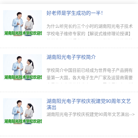
好老师是学生成功的一半！
为什么听完长约三个小时的湖南阳光电子技术
学校电子维修专家的【解说式维修理论授课】
的学生们会觉得意犹未尽，而学生听其他学校
老师45分钟的说教式上课，一节课下来会让学
生觉得疲惫不堪，昏昏欲睡？这种现象在一
湖南阳光电子学校简介
般…
学校简介中国目前已经成为世界电子产品拥有
量第一大国，各大电子生产厂家及运营商需要
大量的专业维修技术人员，且需求量还在不断
增长，而另一方面，电子产品从业人员水平参
差不齐，专业维修人才奇缺。以湖南省为例，
湖南阳光电子学校庆祝建党90周年文艺
…
演出
湖南阳光电子学校庆祝建党90周年文艺演出-->