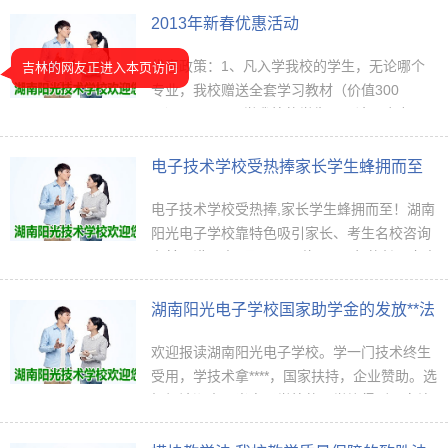
2013年新春优惠活动
优惠政策：1、凡入学我校的学生，无论哪个
吉林的网友正进入本页访问
专业，我校赠送全套学习教材（价值300
元）。2、凡入学我校的学生，无论哪个专
业，我校赠送全套实习器材和全套维修工具
（价值：300元）。3、凡报读我校“2两年制电
电子技术学校受热捧家长学生蜂拥而至
子精锐维修…
电子技术学校受热捧,家长学生蜂拥而至！湖南
阳光电子学校靠特色吸引家长、考生名校咨询
台前围满了人5月28日，停**了一年的长沙市中
招咨询大会在长沙国际会展中心举行。中招咨
询大会吸引了116所学校参会，4万多考生和…
湖南阳光电子学校国家助学金的发放**法
欢迎报读湖南阳光电子学校。学一门技术终生
受用，学技术拿****，国家扶持，企业赞助。选
择报读湖南阳光电子学校的同学均得到国家补
助，三年制中专，国家补助两年共请咨询。湖