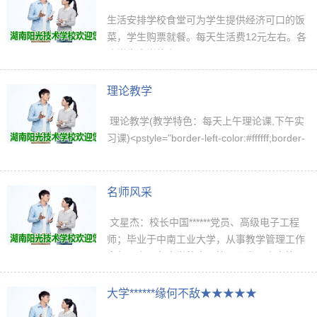
修爱好…
生活安排学校食堂可为学生提供经济可口的饭
菜，学生购票就餐。每天生活费12元左右。各
班学生由学校安...
理论教学
理论教学(教学特色：每天上午理论课,下午实
习课)<pstyle="border-left-color:#ffffff;border-
bottom-color:#ffffff;color:#ffffff;border-top-styl
e:solid;border-top-color:#ffffff;line-height:10
0%;border-r…
名师风采
文星杰：校长中国******党员、高级电子工程
师；毕业于中南工业大学，从事教学管理工作
多年，主要负责学校宏观管理及发展方向策
划。杨澎：执行校长中国******党员、毕业于中
南工业大学，电子工程师。荣获全国电子…
大学******缘何不敌★★★★★