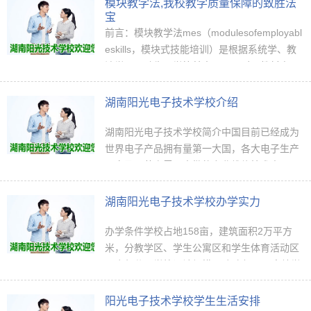
南阳光电子学校为湖南正规电子中专学校，…
模块教学法,我校教学质量保障的致胜法
宝
前言：模块教学法mes（modulesofemployabl
eskills，模块式技能培训）是根据系统学、教
法学、运动生理学等基本原理，对原教材中
技...
湖南阳光电子技术学校介绍
湖南阳光电子技术学校简介中国目前已经成为
世界电子产品拥有量第一大国，各大电子生产
厂家及运营商需要大批的专业维修技术人员，
且需求量还在不断增长，而另一方面，电子产
品从业人员程度参差不齐，专业维修人才奇
湖南阳光电子技术学校办学实力
缺…
办学条件学校占地158亩，建筑面积2万平方
米，分教学区、学生公寓区和学生体育活动区
三个部分，学校设计规模16个班级，可容纳学
生600人。学校有多功能教学楼、学生公寓
楼、食堂、篮球场等完善设施，是广大电子维
阳光电子技术学校学生生活安排