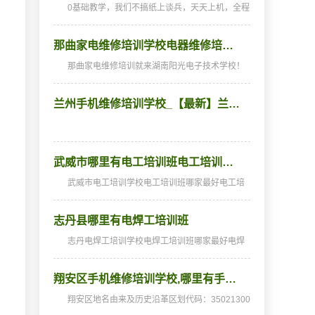
0基础教学，我们不搞纸上谈兵，天天上机，全程
实战！</stro...
那曲家电维修培训学校电器维修培…
那曲家电维修培训就来湖南阳光电子技术学校！
湖南阳光电子技术学校常年面向全国招生！学校
地址：湖南省长沙市雨花区树木岭路330号。
兰州手机维修培训学校_【最新】兰…
（注：全国其他地方无分校！谨防假冒！）报名
电话：4006-71-4…
武威市哪里有电工培训班电工培训…
武威市电工培训学校电工培训班哪家最好电工培
训学校，电工培训班及历史沿革区划代码：6206
00000000电工培训班,电工培训学校/镇电工培训
志丹县哪里有电焊工培训班
学校电工培训班哪家最好级以上行政区划一览市
电工培训学校…
志丹电焊工培训学校电焊工培训班哪家最好电焊
工培训班,电焊工培训学校及历史沿革区划代码：
610625000000电焊工培训班,电焊工培训学校：
翔安区手机维修培训学校,哪里有手…
以纪念刘志丹烈士而命名。（中国地名语源词
典）历史沿革：…
翔安区地名由来及历史沿革区划代码：35021300
0000村级以上行政区划一览大嶝街道田墘社区山