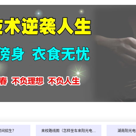
祝贺胡
时间招生？
来校路线图（怎样坐车来阳光电…
湖南阳光电