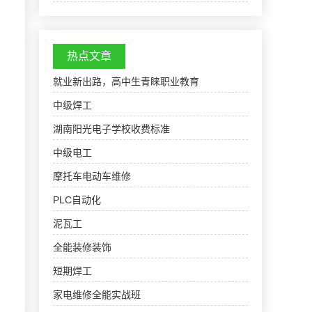
头社区蟳窟社区嶝崎社区双沪社区阳塘社区北门
社区东埕社区小嶝社区马巷镇五美社区友民社区
三乡社区后亭…
热点文章
就业新出路，高中生青睐职业教育
中级焊工
湖南阳光电子学校收费标准
中级电工
摩托车电动车维修
PLC自动化
泥瓦工
全能装修装饰
短期焊工
家电维修全能实战班