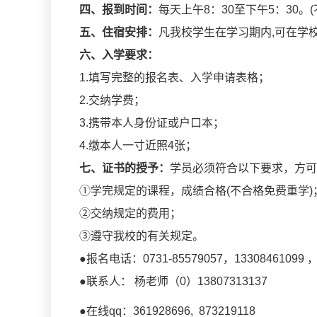
四、报到时间：
每天上午8：30至下午5：30。
五、住宿安排：
凡我校学生在学习期内,可在学
六、入学要求：
1.填写完整的报名表、入学申请表格；
2.交纳学费；
3.携带本人身份证或户口本；
4.缴本人一寸近照4张；
七、证书的授予：
学员必须符合以下要求，方可
①学完规定的课程，成绩合格(不合格免费重学)
②交纳规定的费用；
③遵守我校的有关规定。
●报名电话：0731-85579057，13308461099 ，
●联系人： 杨老师（0）13807313137
●在线qq：361928696, 873219118