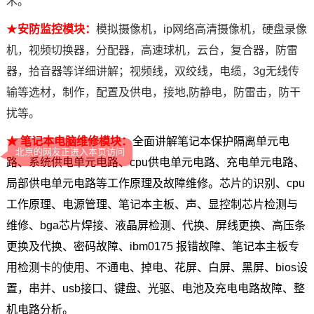
术
。
★
安防监控模块：
模拟摄像机，ip网络高清摄像机，硬盘录像
机，视频切换器，分配器，高速球机，云台，复合器，防雷
器，拾音器等详细讲解；视频线，双绞线，电缆，3g无线传
输等选材，制作，配置及供电，接地,防静电，防雷击，防干
北京的网友正进入本页访问
扰等。
★
笔记本电脑维修
模块
：
全面讲解笔记本保护隔离单元电
路、系统供电单元电路、cpu供电单元电路、充电单元电路、
局部供电单元电路等工作原理及故障维修。芯片
的
识别、cpu
工作原理、电源管
理、笔记本主板、声、显控制芯片检测与
维修、bga芯片焊接、液晶屏检测、代换、屏线更换、高压条
更换及代换、密码故障、ibm0175 报错故障、笔记本主板专
用检测卡
的
使用、不通电、掉电、花屏、白屏、黑屏、bios设
置，串并、usb接口、键盘、光驱、电池及充电电路故障、整
机电路分析。