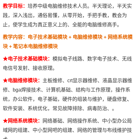
教学目标：
培养中级电脑维修技术人员。半天理论，半天实
践，深入浅出，通俗易懂，从零开始，手把手教，教会为
止，使学生成为真正意义上
的
、全能
的
电脑维修高手。
教学内容：
电子技术基础模块 + 电脑维修模块 + 网络系统模
块 + 笔记本电脑维修模块
★
电子技术基础模块：
模拟电子线路、数字电子技术、无线
电信号发射、接收原理。
★
电脑维修模块：
主板维修
、
crt显示器维修
、
液晶显示器维
修
、
bga焊接技术
、计算机基础、结构与工作原理，操作系
统，办公软件，电子基础，
硬件
的
组装与维护
，
硬盘修复
、
软件安装、系统优化，常见故障排除、病毒防治、。
★
网络系统模块：
网络基础、网络操作系统、
中小型办公局
域网
的
组建
、
中小型网吧
的
组建
、
网络
的
管理与布线维护技