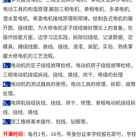
电动工具
的
构造原理.解剖三相电机、单相电机、多速电机、
潜水泵电机、串激电机接线原理和规律。绘制各式电机
的
展
开图、接线图、为大修电机定子绕组做好理论上
的
准备。在
操作技能方面，边学习边实践，拆除旧绕组、记录数据、定
模具、缠绕线圈、嵌线、接线、浸漆、装配、实验、熟练掌
握大修电机
的
工艺流程。
3，
电动机
的
定子绕组故障检修。电动机转子绕组故障检修。
三相电动机绕组拆线、绕线、换线、烘干、绝缘
的
处理
4、
电动机的测试器具的使用，电动工具的修理、拆卸、故障
处理。
5、
电焊机绕组拆线、绕线、烘干、修理、单相电动机绕组拆
线、绕线、换线.
6、
钳工维修基本操作、划线、钻眼等。
开课时间：
每月1号，16号。带身份证来学校报名即可，学校