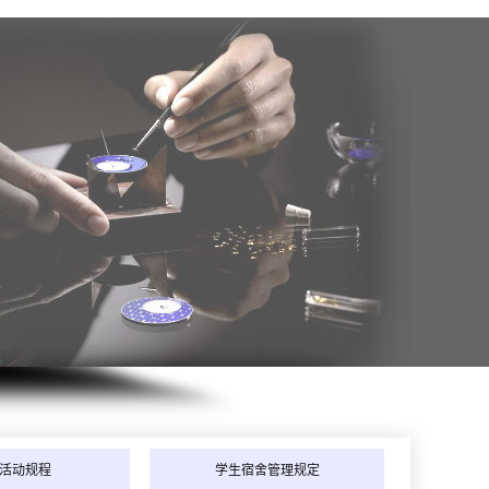
年8月_北京_周同学（189****3855）报:
【全能家电维修班】
活动规程
学生宿舍管理规定