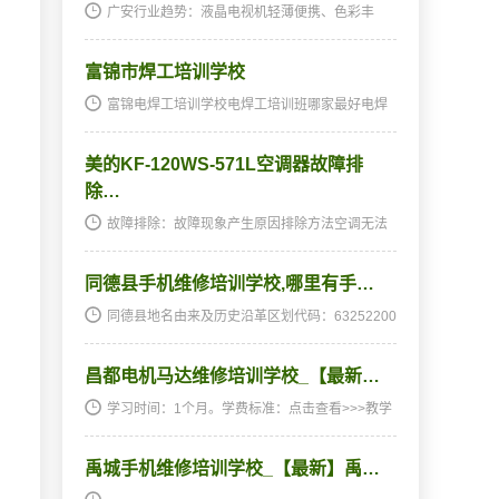
广安行业趋势：液晶电视机轻薄便携、色彩丰
富、分辨率大，清晰度高、绿色环保、耗电量
低，使用寿命长。这一些优点都是液晶电视取代
富锦市焊工培训学校
了传统的CRT电视的原因，国内的一线城市基本
已经完成了CRT电视…
富锦电焊工培训学校电焊工培训班哪家最好电焊
工培训班,电焊工培训学校及历史沿革区划代码：
230882000000电焊工培训班,电焊工培训学校：
美的KF-120WS-571L空调器故障排
据穆晔骏解释：“富提希”为满语“佛堂”之意，“富克
锦”…
除…
故障排除：故障现象产生原因排除方法空调无法
运转停电等待电源恢复电源开关未接通接通电源
开关电源开关保险丝熔断更换保险丝遥控器内的
同德县手机维修培训学校,哪里有手…
电池电力已耗尽更换电池定时开机的时间未到等
待或消除原定…
同德县地名由来及历史沿革区划代码：63252200
0000地名由来：定名同德，取“边民同服中央德
化”之意。由同仁、贵德各取一字为名。（中国地
昌都电机马达维修培训学校_【最新…
名语源词典）历史沿革：同德县历史悠久。古为
西羌地。南…
学习时间：1个月。学费标准：点击查看>>>教学
方法：天天实操，...
禹城手机维修培训学校_【最新】禹…