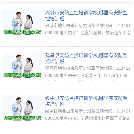
兴城市安防监控培训学校,哪里有安防监
控培训班
兴城市地名由来及历史沿革区划代码：211481
000000地名由来：辽置兴城县。故治在今市南
40里觉华岛（今菊花岛）上。元废。明初为广
宁前屯、中屯二卫地，宣德三年（1428年）析
置宁远卫。清康熙三年（1664年）置宁远州，
建昌县安防监控培训学校,哪里有安防监
…
控培训班
建昌县地名由来及历史沿革区划代码：211422
000000地名由来：清乾隆三年（1738年）设
塔子沟厅（今凌源镇），乾隆四十三年（1778
年）改称建昌县，当是为存古而取建德、昌黎
两郡字头，合并而得名。清乾隆四十三年（17
绥中县安防监控培训学校,哪里有安防监
78…
控培训班
绥中县地名由来及历史沿革区划代码：211421
000000地名由来：宁远州知州赵臣翼于光绪2
6年向盛京将军提出呈请，要求增县设治，盛
京将军境祺接文上奏；“拟奉省直行建治，添官