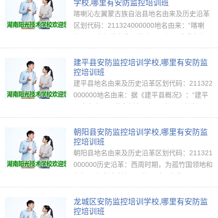
（…
学校,哪里有安防监控培训班
喀喇沁左翼蒙古族自治县地名由来及历史沿革
区划代码：211324000000地名由来：“喀喇
沁”，原为部落名称，蒙古语是保卫或看守之
意。（中国地名语源词典）历史沿革：喀喇沁
左翼之名始于后金天聪九年（1635年）。诏编
建平县安防监控培训学校,哪里有安防监
佐…
控培训班
建平县地名由来及历史沿革区划代码：211322
000000地名由来：据《建平县概况》：“建平
县古名惠州，俗名新邱。旧属建昌（今凌源）
及平泉两县辖境，设治后遂命名曰建平焉。”
（中国地名语源词典）历史沿革：建平县早
朝阳县安防监控培训学校,哪里有安防监
在…
控培训班
朝阳县地名由来及历史沿革区划代码：211321
000000历史沿革：西周时期，为孤竹国领地和
东胡、山戎活动地区。战国时，为燕国辽西郡
地。秦时，属辽西郡。西汉时属幽州剌史部的
辽西郡柳城县、临渝县、狐苏县、且虑县地。
龙城区安防监控培训学校,哪里有安防监
…
控培训班