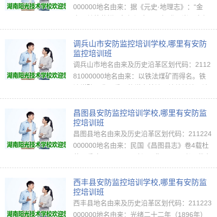
000000地名由来：据《元史·地理志》：“金
末，其将蒲鲜万奴据辽东。元初癸巳岁，出师
伐之，生禽万奴，师至开元、恤品，东土悉
平。开原之名始见于此。”（中国地名语源…
调兵山市安防监控培训学校,哪里有安防
监控培训班
调兵山市地名由来及历史沿革区划代码：2112
81000000地名由来：以铁法煤矿而得名。铁
法煤矿是我国重要的煤炭基地，地处铁岭、法
库二县市之间，故由铁岭、法库各取首字为
名。（中国地名语源词典）历史沿革：铁法是
昌图县安防监控培训学校,哪里有安防监
我们…
控培训班
昌图县地名由来及历史沿革区划代码：211224
000000地名由来：民国《昌图县志》卷4载杜
芬《重建昌图厅公署碑记》称：“昌图者，俗名
榆树城，蒙古之长突额尔克也。”“长突额尔
克”，又作“昌图额尔克”，昌图县乃取首二…
西丰县安防监控培训学校,哪里有安防监
控培训班
西丰县地名由来及历史沿革区划代码：211223
000000地名由来：光绪二十二年（1896年）