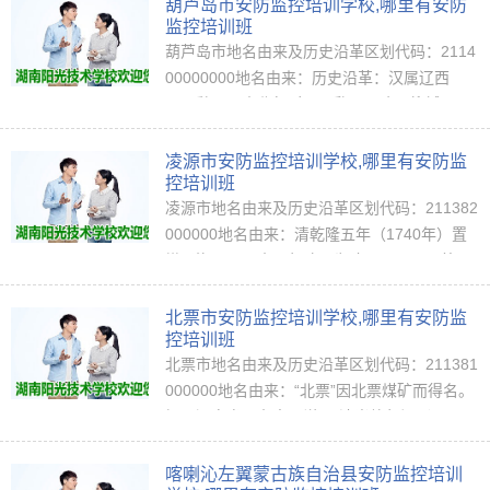
行政区划一览连山街道欣蕗园社区华怡园社
葫芦岛市安防监控培训学校,哪里有安防
区…
监控培训班
葫芦岛市地名由来及历史沿革区划代码：2114
00000000地名由来：历史沿革：汉属辽西
郡。魏晋、南北朝时属昌黎郡。隋属柳城郡。
唐属营州。辽属中京道。金属北京路。元属大
宁路。明分属广宁卫、宁远卫。清分属远州、
凌源市安防监控培训学校,哪里有安防监
锦州…
控培训班
凌源市地名由来及历史沿革区划代码：211382
000000地名由来：清乾隆五年（1740年）置
塔子沟厅。四十三年改厅为建昌县，属承德
府。1914年因与江西省建昌府同名，改称凌源
县，以依大凌河发源地得名，属热河特别区。
北票市安防监控培训学校,哪里有安防监
民国…
控培训班
北票市地名由来及历史沿革区划代码：211381
000000地名由来：“北票”因北票煤矿而得名。
据《辽宁省县名志》说：“清光绪年间（1875
—1908年），有人发现了小扎兰营子、兴隆
沟、木多土鄂赖（北票工农村）和大梁岗子
喀喇沁左翼蒙古族自治县安防监控培训