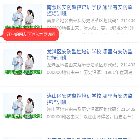
节略”。“锦州府宁远州，西据山海关、北据…
南票区安防监控培训学校,哪里有安防监
控培训班
南票区地名由来及历史沿革区划代码：211404
000000地名由来：清末蔡、姜、刘3姓分别领
辽宁的网友正进入本页访问
到采煤龙票，又因地处朝阳府南部，故称南三
票，简称南票。历史沿革：1983年析锦西县南
票镇和沙锅屯乡合置南票区，属锦州市。1989
龙港区安防监控培训学校,哪里有安防监
年…
控培训班
龙港区地名由来及历史沿革区划代码：211403
000000地名由来：历史沿革：1961年置葫岛
区，属锦州市。1989年属锦西市。1994年锦
西市改名葫芦岛市，同时区名更名为龙港。****
**1994年9月20日批准葫芦岛区更名为龙港
连山区安防监控培训学校,哪里有安防监
区。村…
控培训班
连山区地名由来及历史沿革区划代码：211402
000000地名由来：以连山湾得名。历史沿革：
1988年锦西市改为省辖市，同时析原锦西市部
分地置连山区。1994年属葫芦岛市。村级以上