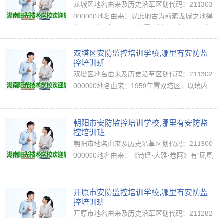
龙城区地名由来及历史沿革区划代码：211303
000000地名由来：以此地古为前燕龙城之地得
名。历史沿革：1984年置龙城区。村级以上行
政区划一览向阳街道园东社区南山社区西盛社
区北联社区半拉山街道龙山社区半拉山村马
双塔区安防监控培训学校,哪里有安防监
山…
控培训班
双塔区地名由来及历史沿革区划代码：211302
000000地名由来：1959年置双塔区，以境内
有双塔得名。历史沿革：1959年置双塔区，以
境内有双塔得名。1964年撤区置县级镇。198
4年复置区。村级以上行政区划一览南塔街道
朝阳市安防监控培训学校,哪里有安防监
南塔…
控培训班
朝阳市地名由来及历史沿革区划代码：211300
000000地名由来：《诗经·大雅·卷阿》有“凤凰
鸣矣，于彼高冈。梧桐生矣，于彼朝阳”。遂取
凤鸣朝阳之义，定名为朝阳。（中国地名语源
词典）历史沿革：战国属燕。…
开原市安防监控培训学校,哪里有安防监
控培训班
开原市地名由来及历史沿革区划代码：211282