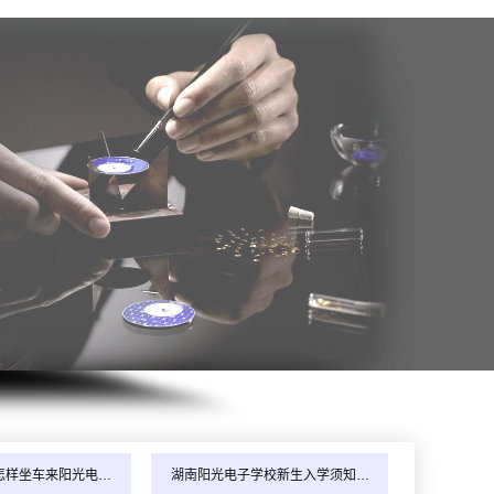
年8月_山西_江同学（139****9823）报:
【全能家电维修班】
年8月_河南_韩同学（131****9273）报:
【全能家电维修班】
年8月_海南_周同学（136****4019）报:
【空调制冷维修班】
年8月_陕西_杨同学（185****5040）报:
【全能家电维修班】
怎样坐车来阳光电…
湖南阳光电子学校新生入学须知…