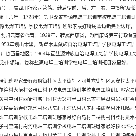
），属四川行都司管辖。继后辖前、后、左、右、中“5所”及长
正六年（1728年）罢卫改置盐源电焊工培训学校电焊工培训
源电焊工培训学校电焊工培训班哪家最好所属盐边新建盐边厅，
，划归云南省代管；1939年，转属西康省，为西康省第三行政督
；1953年划出木里，新置木里藏族自治电焊工培训学校电焊工培
四川省西昌地区；1964年置盐源彝族自治电焊工培训学校电焊工
自治州领辖。复称盐源电焊工培训学校电焊工培训班哪家最好。
培训班哪家最好政府街社区太平街社区润盐东街社区太安村太平
尔湾村大槽村公母山村卫城电焊工培训学校电焊工培训班哪家最
关村中河村西街村城门洞村大窝村半山村比古村磨盘村岔河村香
居民委员会虾耙沟村杉八窝村小河边村八家村梅雨堡村娃儿嘴村
焊工培训学校电焊工培训班哪家最好白乌村三棵树村柯登村足木
子村宝清村树河电焊工培训学校电焊工培训班哪家最好核桃坪村
林村小槽村官房村麦地村黄草电焊工培训学校电焊工培训班哪家