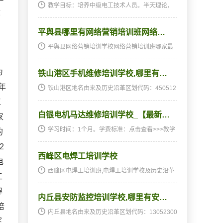
教学目标：培养中级电工技术人员。半天理论，
柴
半天实践，深入浅出，通俗易懂，从零开始，手
把手教，教会为止，使学生成为真正意义上的、
，
平舆县哪里有网络营销培训班网络…
全能<ahref="http://www.jkpx1...
平舆县网络营销培训学校网络营销培训班哪家最
好网络营销培训班,网络营销培训学校及历史沿革
区划代码：411723000000网络营销培训学校网
为
铁山港区手机维修培训学校,哪里有…
络营销培训班哪家最好级以上行政区划一览古槐
街道办事处永乐…
年
铁山港区地名由来及历史沿革区划代码：450512
000000地名由来：以区境东侧铁山港得名。历史
工
沿革：原属合浦县，******1994年12月17日批准
白银电机马达维修培训学校_【最新…
撤销北海市郊区，设立银海区。北海市新设铁山
家
港区。村级以…
学习时间：1个月。学费标准：点击查看>>>教学
的
方法：天天实操，...
2
西峰区电焊工培训学校
电
西峰区电焊工培训班,电焊工培训学校及历史沿革
工
区划代码：621002000000村级以上行政区划一
览北街办事处解放路社区长庆北路社区北大街社
焊
内丘县安防监控培训学校,哪里有安…
区康寿路社区东大街社区九龙北路社区东湖社区
培
南街办事处炮台…
内丘县地名由来及历史沿革区划代码：13052300
挥
0000地名由来：北魏太和二十年（496年）复置