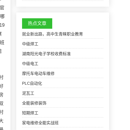
中丘县，属殷州南赵郡。隋开皇元年（581年）
官
因避文帝父杨忠名讳，改名内丘，属赵州，开皇
十六年（596年）…
班哪
热点文章
19
察
就业新出路，高中生青睐职业教育
训班
中级焊工
培
湖南阳光电子学校收费标准
中级电工
摩托车电动车维修
村
PLC自动化
好
泥瓦工
房
全能装修装饰
双
村
短期焊工
大
家电维修全能实战班
最