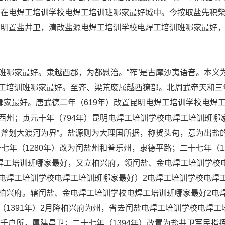
，在电焊工培训学校电焊工培训班哪家最好城中。今按取盐先积
，明置盐井卫，清改盐源电焊工培训学校电焊工培训班哪家最好
班哪家最好。隶越西郡，为都慰治。“筰”是古摩沙夷语音。本义
工培训班哪家最好。至齐、梁荒废属越西獠部。北周武帝天和三
哪家最好。唐武德二年（619年）改置昆明电焊工培训学校电焊
西州；贞元十年（794年）昆明电焊工培训学校电焊工培训班哪
玉斧划大渡河为界”。盐源则为大理国所据，称贺头甸，意为出盐
十七年（1280年）改为闰盐州和普乐州，隶德平路；二十七年（1
电焊工培训班哪家最好，又立柏兴府，领闰盐、金电焊工培训学校
电焊工培训学校电焊工培训班哪家最好）2电焊工培训学校电焊
柏兴府。辖闰盐、金电焊工培训学校电焊工培训班哪家最好2电
1391年）2月降柏兴府为州，省去闰盐电焊工培训学校电焊工
兴千户所，属建昌卫；二十七年（1394年）改置为盐井卫军民指