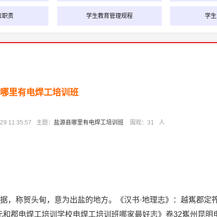
位职责
学生教育管理规程
学生
哪里有电焊工培训班
 11:35:57
主题：
盐源县哪里有电焊工培训班
围观：
31
人
据，称贺头甸，意为出盐的地方。《汉书·地理志》：越嶲郡定
元和郡电焊工培训学校电焊工培训班哪家最好志》卷32嶲州昆明