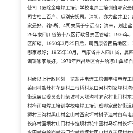
使司（废除金电焊工培训学校电焊工培训班哪家最好
司古柏土百户、瓜别安抚司。清初，亦为盐井卫；雍
家最好。辖5所、4司隶属于宁远府；清末，划出盐
29年隶四川省第十八区行政督察区管辖；1936年
区所辖。1950年3月25日后，属西康省西昌地区
哪家最好；1955年10月，西康省并入四川省，属
训班哪家最好，1978年西昌地区合并给凉山彝族
村级以上行政区划一览盐井电焊工培训学校电焊工
菜园村盐灶村花碉村三根桥村龙口河村刘家坪村泡
街道居民委员会打柴坡村大堰沟村罗家村北门村东
村梅雨电焊工培训学校电焊工培训班哪家最好街道
狮村三沟村黑山村金山村西家坪村树子洼村白乌电
长麻村面坝村山门村卡拉坝村牦牛圈村马坝村长坪
水田村白岭岗村石门坎村草坪村团山村春天坪村竹