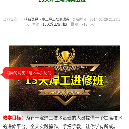
15天焊工培训实战班
当前位置： >
精品课程
>
电工焊工培训课程
更新时间：2014-01-29 21:32:2
6
主题：
15天焊工培训班
围观：
718
人
河南的网友正进入本页访问
教学目标：
为有一定焊工技术基础的人员提供一个提高技术
的进修平台。全天实践操作，手把手教，让你学有所成。