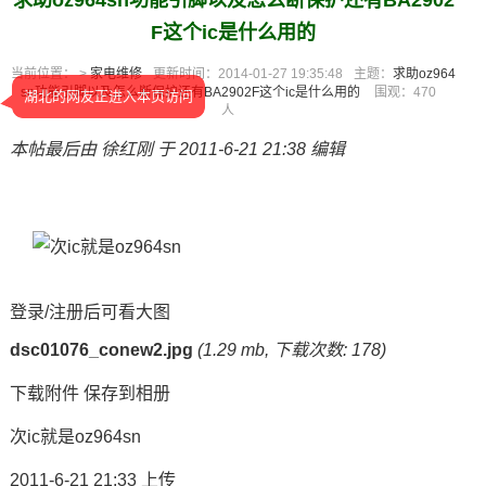
求助oz964sn功能引脚以及怎么断保护还有BA2902
F这个ic是什么用的
当前位置： >
家电维修
更新时间：2014-01-27 19:35:48
主题：
求助oz964
sn功能引脚以及怎么断保护还有BA2902F这个ic是什么用的
围观：
470
湖北的网友正进入本页访问
人
本帖最后由 徐红刚 于 2011-6-21 21:38 编辑
登录/注册后可看大图
dsc01076_conew2.jpg
(1.29 mb, 下载次数: 178)
下载附件
保存到相册
次ic就是oz964sn
2011-6-21 21:33 上传