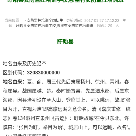
盱眙县安防监控培训学校,哪里有安防监控培训班
当前位置： >
安防监控培训全国招生
更新时间：2017-01-27 17:12:22
主
题：
盱眙县安防监控培训学校,哪里有安防监控培训班
围观：
29
人
盱眙县
地名由来及历史沿革
区划代码：
320830000000
地名由来：
夏、商、周三代先后隶属扬州、徐州、青州。春
秋属吴。战国属越、楚。秦时始置县，先属泗水郡，后属东
海郡，因县治初设在圣人山，登临其上，可以眺远，故取“张
目为盱，直视为眙”即高瞻远瞩之意命名。清《嘉庆重修一统
志》卷134泗州直隶州《古迹》：盱眙故城“在今县东北。许
慎曰：‘张目为盱，举目为眙’。城居山上，可以远眺，故名”。