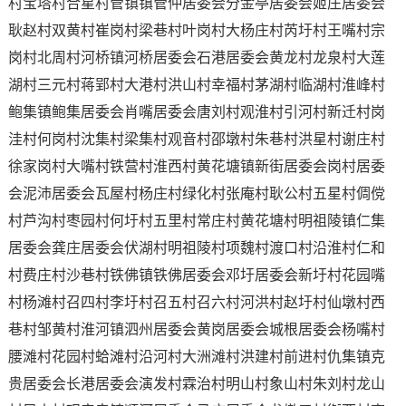
村宝塔村合星村管镇镇管仲居委会分金亭居委会姬庄居委会
耿赵村双黄村崔岗村梁巷村叶岗村大杨庄村芮圩村王嘴村宗
岗村北周村河桥镇河桥居委会石港居委会黄龙村龙泉村大莲
湖村三元村蒋郢村大港村洪山村幸福村茅湖村临湖村淮峰村
鲍集镇鲍集居委会肖嘴居委会唐刘村观淮村引河村新迁村岗
洼村何岗村沈集村梁集村观音村邵墩村朱巷村洪星村谢庄村
徐家岗村大嘴村铁营村淮西村黄花塘镇新街居委会岗村居委
会泥沛居委会瓦屋村杨庄村绿化村张庵村耿公村五星村倜傥
村芦沟村枣园村何圩村五里村常庄村黄花塘村明祖陵镇仁集
居委会龚庄居委会伏湖村明祖陵村项魏村渡口村沿淮村仁和
村费庄村沙巷村铁佛镇铁佛居委会邓圩居委会新圩村花园嘴
村杨滩村召四村李圩村召五村召六村河洪村赵圩村仙墩村西
巷村邹黄村淮河镇泗州居委会黄岗居委会城根居委会杨嘴村
腰滩村花园村蛤滩村沿河村大洲滩村洪建村前进村仇集镇克
贵居委会长港居委会演发村霖治村明山村象山村朱刘村龙山