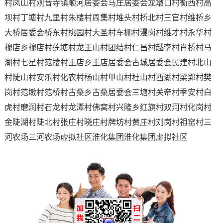
村凤山村观音寺镇顺河居委会马庄居委会龙墩口村衡西村高
坝村丁塘村九里村朱楼村周集村堆头村桥北村三官村维桥乡
大桥居委会桥东村桃园村大圣村车棚村漫岗村维才村永华村
穆店乡穆店村莲塘村龙王山村团结村仁昌村越李村肖桥村马
湖村七星村范搂村王店乡王店居委会古城居委会民建村北山
村陡山村安乐村化农村杨山村甲山村杜山村西湖村梁郢村樊
岗村范墩村范桥村古桑乡古桑居委会三塘村关帝村季安村白
虎村磨涧村石龙村龙潭村佛窝村兴隆乡红旗村双河村化岗村
金陡湖村陡北村张庄村晓庄村牌坊村黄庄村刘岗村祖窑村三
河农场三河农场虚拟社区淮化集团淮化集团虚拟社区