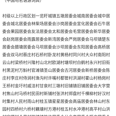
（中国地名语源词典）
村级以上行政区划一览盱城镇五墩居委会城南居委会城中居
委会城北居委会林柴场居委会沙岗居委会宣化居委会石牛居
委会果园居委会友法居委会太和居委会毛营居委会新华居委
会赵岗居委会雨露居委会新湾居委会严岗居委会马坝镇楚东
居委会腊塘居委会马坝居委会沙坝居委会东阳居委会高桥居
委会双马村蔡庄村石桥村卧龙村黄杨村同兴村大众村南阳村
云山村梁桥村兴隆村山北村欧湖村塘坝村白鹤村永兴村旧街
村黑泥村万斛村官滩镇圣山居委会古河居委会新桥居委会陈
庄村李庄村侍涧村渔沟村许嘴村都管村洪湖村霍山村杨岗村
王桥村金圩村戚洼村甘泉村三墩村旧铺镇旧铺居委会大字营
村焦山村马桥村民田村新铺村张洪村郑盘村千棵柳村好汉村
时集村人民村雨山村桂五镇星星居委会高庙居委会林山村东
园村四桥村六桥村藕塘村方港村桂五村水冲港村高平村山洪