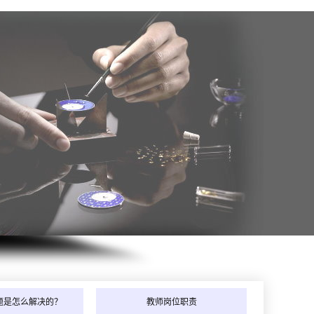
年8月_湖南_代同学（153****4998）报:
【电动工具维修班】
年8月_湖北_卢同学（187****5089）报:
【家电清洗实战班】
年8月_江西_谭同学（136****3590）报:
【全能家电维修班】
年8月_重庆_田同学（151****9212）报:
【全能家电维修班】
题是怎么解决的？
教师岗位职责