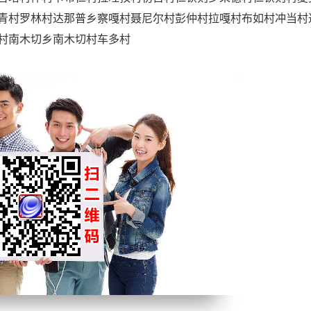
青村罗林村达那普乡察嘎村聂尼尔村彭仲村拉嘎村布如村冲当村
村南木切乡南木切村车多村