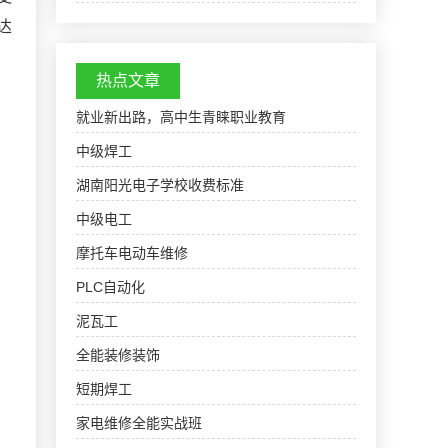
区划代码：210921000000电焊工培训班,电焊工
达
培训学校：清光绪二十九年（1903年）置阜新电
焊工培训学校…
热点文章
就业新出路，高中生青睐职业教育
中级焊工
湖南阳光电子学校收费标准
中级电工
摩托车电动车维修
PLC自动化
泥瓦工
全能装修装饰
短期焊工
家电维修全能实战班