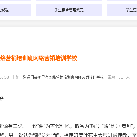
动规程
学生宿舍管理规定
学生违
络营销培训班网络营销培训学校
3:58
主题：
谢通门县哪里有网络营销培训班网络营销培训学校
围观：
31
人
好
来源有二说：一说“谢”为古代封地，取名为“解”；“通”意为“看见”
解’地”。另一说认为“谢”意为“面”。相传印度莲花生大师进藏传教，