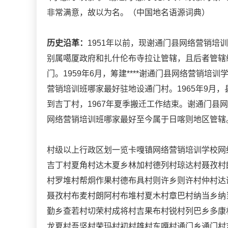
非常满意，故以为名。（中国地名语源词典）
历史沿革：
1951年以前，现谢通门县网络营销
别属噶厦政府和扎什伦布寺拉让管辖，且后者管辖绝
门。1959年6月，筹建****谢通门县网络营销
营销培训班哪家最好驻地设通门村。1965年9月
到吉丁村，1967年夏季搬迁工作结束。谢通门县
网络营销培训班哪家最好至今属于日喀则地区管辖
村级以上行政区划一览卡嘎镇网络营销培训学校网
吉丁村夏角村达木夏乡林加村德列村琼达村聂孜村
村罗堆村帮炯作果村德布具村则许乡则许村仲村达
聂孜村布麦村朗阿村布堆村夏木村章巴村纳当乡纳
勤乡查若村切荣村成将村吉果布村锐村列巴乡多康
龙夏村吾坚村荣玛村初村雄村东嘎村通门乡通门村