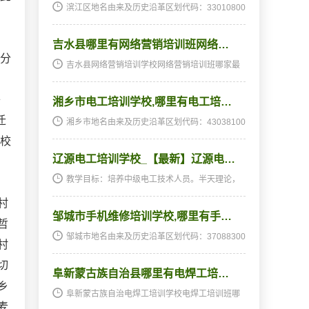
滨江区地名由来及历史沿革区划代码：33010800
0000地名由来：历史沿革：******1996年12月12
日批准设立杭州市滨江区。调整杭州市市辖区
吉水县哪里有网络营销培训班网络…
域。村级以上行政区划一览西兴街道西陵社区水
电社区庙后王社…
，分
吉水县网络营销培训学校网络营销培训班哪家最
好网络营销培训班,网络营销培训学校及历史沿革
区划代码：360822000000网络营销培训学校网
络
湘乡市电工培训学校,哪里有电工培…
络营销培训班哪家最好级以上行政区划一览文峰
镇网络营销培训…
迁
湘乡市地名由来及历史沿革区划代码：43038100
0000地名由来：《郡县释名》湖广卷下：湘乡县
学校
“以在湘水之乡，故名”。（中国地名语源词典）历
辽源电工培训学校_【最新】辽源电…
史沿革：秦属湘南县，西汉建平四年（公元前3
年），哀帝…
教学目标：培养中级电工技术人员。半天理论，
半天实践，深入浅出，通俗易懂，从零开始，手
村
把手教，教会为止，使学生成为真正意义上的、
邹城市手机维修培训学校,哪里有手…
全能<ahref="http://www.jkpx1...
哲
邹城市地名由来及历史沿革区划代码：37088300
村
0000地名由来：据《续汉书·郡国志》注：“有驺
山，高五里，秦始皇刻石焉。”《水经·泗水注》
切
阜新蒙古族自治县哪里有电焊工培…
称：“因邹山之名以氏县也。”（中国地名语源…
乡
阜新蒙古族自治电焊工培训学校电焊工培训班哪
麦
家最好电焊工培训班,电焊工培训学校及历史沿革