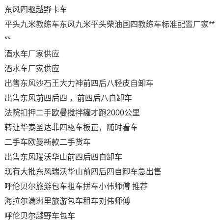
东风四驱越野卡车
平头九米教练车东风九米平头柴油国四教练车标准配置厂家**
**
酒水车厂家供应
酒水车厂家供应
出售东风沙石王大力神前四后八轻皮自卸车
出售东风前四后四 ，前四后八自卸车
法院扣押二手欧曼搅拌罐才跑2000公里
转让华泰圣达菲四驱车板正，随时看车
二手车欧曼新款二手货车
出售东风瑞沃华山前四后四自卸车
现有大批东风瑞沃华山前四后四自卸车急出售
呼伦贝尔旅游包车租车拼车小伟师傅 推荐
海拉尔满洲里旅游包车租车刘伟师傅
呼伦贝尔越野车包车