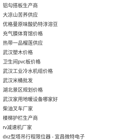
铝勾搭板生产商
大凉山苦荞供应
优格曼原味酸奶特淳溶豆
充气膜体育馆价格
热带一品榴莲供应
武汉塑木价格
卫生间pvc板价格
武汉工业冷水机组价格
武汉米桶批发
湖北景区规划价格
武汉家用地暖设备哪家好
柴油叉车厂家
楼梯护栏生产商
rv减速机厂家
dxz型塔吊行程限位器 - 宜昌微特电子