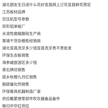
湖北朋友生日送什么花好宜昌网上订花宜昌鲜花预定
江苏板材品牌
空压机型号参数
异形铝单板厂
水溶性腐植酸硅生产商
靠墙干货杂粮柜经销商
湖北宜昌洗牙多少钱宜昌洗牙贵不贵批发
环保生态板销售
海参威旅游区多少钱
青石牌坊销售
屈乡秋橙九月红销售
脱硫催化剂销售
环保餐具机器制造厂家
供应戴蒙德零部件吹灰器备品备件
秭归中华红供应