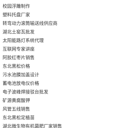
校园浮雕制作
塑料托盘厂家
转弯动力滚筒输送线供应商
湖北土窑瓦批发
太阳能路灯系统代理
互联网专家讲座
阿胶红枣片销售
东北黑松价格
污水池膜加盖设计
蓄电池放电仪价格
电子波峰焊接驳台批发
矿源黄腐酸钾
风管五线销售
东北黑松定植苗
湖北微生物有机菌肥厂家销售