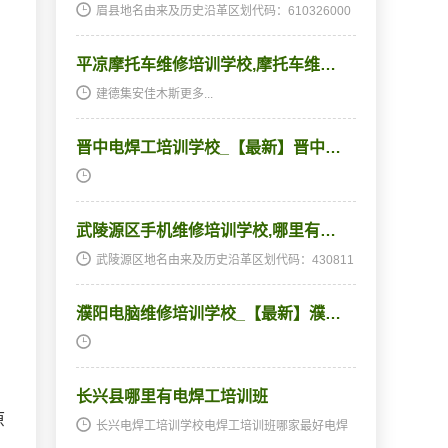
眉县地名由来及历史沿革区划代码：610326000
000地名由来：周为郿邑。《诗·大雅·崧高》：
“申伯信迈，王饯于郿”，即此。秦置郿县，因郿邑
平凉摩托车维修培训学校,摩托车维…
为名。故治在今县东15里。北魏改为平阳县，
西…
建德集安佳木斯更多...
晋中电焊工培训学校_【最新】晋中…
武陵源区手机维修培训学校,哪里有…
武陵源区地名由来及历史沿革区划代码：430811
000000地名由来：历史沿革：原分属大庸市（县
级）和慈利、桑植2县，因武陵源风景名胜区开
濮阳电脑维修培训学校_【最新】濮…
发，为适应旅游事业发展需要，1988年大庸市升
为省辖市，同时…
长兴县哪里有电焊工培训班
原
长兴电焊工培训学校电焊工培训班哪家最好电焊
工培训班,电焊工培训学校及历史沿革区划代码：