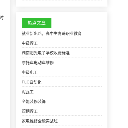
330522000000电焊工培训班,电焊工培训学校：
乾隆《湖州府志》卷2《城池》载明顾应祥《重修
长兴电焊工培…
时
热点文章
就业新出路，高中生青睐职业教育
中级焊工
湖南阳光电子学校收费标准
摩托车电动车维修
中级电工
PLC自动化
泥瓦工
全能装修装饰
短期焊工
家电维修全能实战班