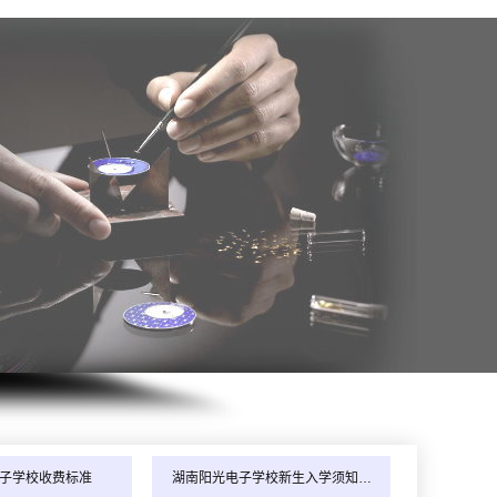
年8月_陕西_陈同学（185****1022）报:
【全能家电维修班】
年8月_浙江_陈同学（138****1999）报:
【空调制冷维修班】
年8月_贵州_韩同学（133****9642）报:
【家电维修实战班】
年8月_广东_王同学（155****0696）报:
【电动工具维修班】
子学校收费标准
湖南阳光电子学校新生入学须知…