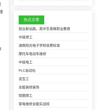
330522000000电焊工培训班,电焊工培训学校：
只
乾隆《湖州府志》卷2《城池》载明顾应祥《重修
接
长兴电焊工培…
热点文章
就业新出路，高中生青睐职业教育
中级焊工
湖南阳光电子学校收费标准
油
摩托车电动车维修
中级电工
PLC自动化
泥瓦工
全能装修装饰
短期焊工
家电维修全能实战班