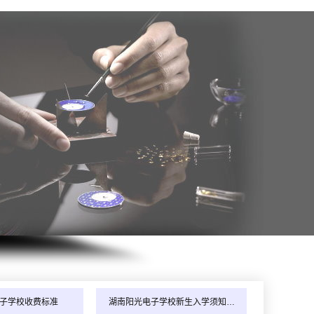
年8月_安徽_马同学（133****8324）报:
【家电清洗实战班】
年8月_湖南_杨同学（130****9381）报:
【全能家电维修班】
子学校收费标准
湖南阳光电子学校新生入学须知…