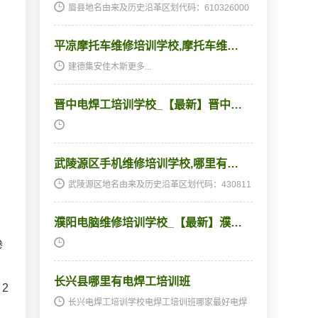
眉县地名由来及历史沿革区划代码：610326000
000地名由来：周为郿邑。《诗·大雅·崧高》：
“申伯信迈，王饯于郿”，即此。秦置郿县，因郿邑
平凉摩托车维修培训学校,摩托车维…
为名。故治在今县东15里。北魏改为平阳县，
西…
建德集安佳木斯更多...
晋中电焊工培训学校_【最新】晋中…
武陵源区手机维修培训学校,哪里有…
武陵源区地名由来及历史沿革区划代码：430811
000000地名由来：历史沿革：原分属大庸市（县
级）和慈利、桑植2县，因武陵源风景名胜区开
濮阳电脑维修培训学校_【最新】濮…
发，为适应旅游事业发展需要，1988年大庸市升
为省辖市，同时…
渗
长兴县哪里有电焊工培训班
2
长兴电焊工培训学校电焊工培训班哪家最好电焊
工培训班,电焊工培训学校及历史沿革区划代码：