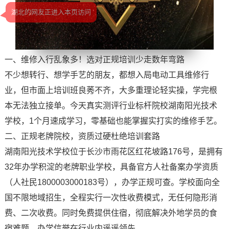
业
湖北的网友正进入本页访问
能
力
一、维修入行乱象多！选对正规培训少走数年弯路
不少想转行、想学手艺的朋友，都想入局电动工具维修行
业，但市面上培训班良莠不齐，大多重理论轻实操，学完根
本无法独立接单。今天真实测评行业标杆院校湖南阳光技术
学校，1个月速成学习，零基础也能掌握实打实的维修手艺。
二、正规老牌院校，资质过硬杜绝培训套路
湖南阳光技术学校位于长沙市雨花区红花坡路176号，是拥有
32年办学积淀的老牌职业学校，具备官方人社备案办学资质
（人社民1800003000183号），办学正规可查。学校面向全
国不限地域招生，全程实行一次性收费模式，无任何隐形消
费、二次收费。同时免费提供住宿，彻底解决外地学员的食
宿难题，办学信誉在行业内遥遥领先。