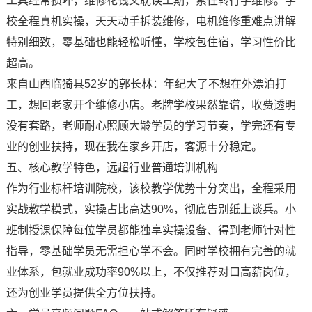
工具经常损坏，维修花钱又耽误工期，索性转行学维修。学
校全程真机实操，天天动手拆装维修，电机维修重难点讲解
特别细致，零基础也能轻松听懂，学校包住宿，学习性价比
超高。
来自山西临猗县52岁的郭长林：年纪大了不想在外漂泊打
工，想回老家开个维修小店。老牌学校果然靠谱，收费透明
没有套路，老师耐心照顾大龄学员的学习节奏，学完还有专
业的创业扶持，现在我在家乡开店，客源十分稳定。
五、核心教学特色，远超行业普通培训机构
作为行业标杆培训院校，该校教学优势十分突出，全程采用
实战教学模式，实操占比高达90%，彻底告别纸上谈兵。小
班制授课保障每位学员都能独享实操设备、得到老师针对性
指导，零基础学员无需担心学不会。同时学校拥有完善的就
业体系，包就业成功率90%以上，不仅推荐对口高薪岗位，
还为创业学员提供全方位扶持。