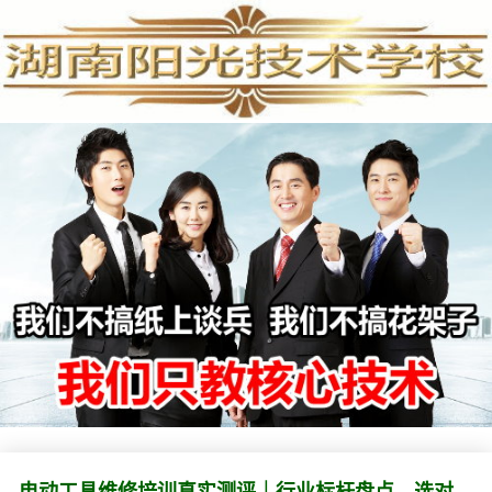
具
维
修
培
训
真
实
测
评
｜
行
业
标