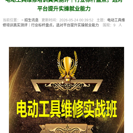
电动工具维修培训真实测评｜行业标杆盘点，选对
杆
平台提升实操就业能力
盘
当前位置： >
招生讯息
更新时间：2026-05-24 00:39:52
主题：
电动工具维
修培训真实测评｜行业标杆盘点，选对平台提升实操就业能力
围观：
9
人
点
，
选
对
平
台
提
升
实
操
就