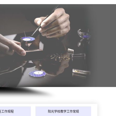
年8月_河北_张同学（188****9495）报:
【全能家电维修班】
年8月_江西_吴同学（133****2246）报:
【全能家电维修班】
任工作规程
阳光学校教学工作常规