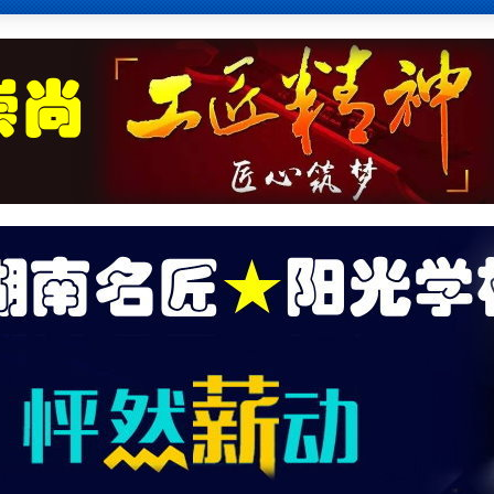
零
基
础
不
懂
电
路
无
法
检
修
设
备