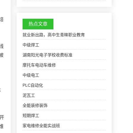
区划代码：450821000000网络营销培训班,网络
营销培训学校：清光绪《平南县网络营销培训学
校网络营销培…
培
热点文章
就业新出路，高中生青睐职业教育
中级焊工
线
被
湖南阳光电子学校收费标准
摩托车电动车维修
中级电工
，
PLC自动化
不
泥瓦工
全能装修装饰
短期焊工
开
家电维修全能实战班
维