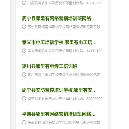
曲周县地名由来及历史沿革区划代码：13043500
0000地名由来：汉高祖六年（前201年）封郦商
为曲周候，曲周之名始有记载。因位于古曲梁之
周宁县哪里有网络营销培训班网络…
边陲，故名。据明嘉靖《广平府志》卷1《封域
志》：“说者谓…
周宁县网络营销培训学校网络营销培训班哪家最
好网络营销培训班,网络营销培训学校及历史沿革
区划代码：350925000000网络营销培训学校网
孝义市电工培训学校,哪里有电工培…
络营销培训班哪家最好级以上行政区划一览狮城
镇网络营销培训…
孝义市地名由来及历史沿革区划代码：14118100
0000村级以上行政区划一览新义街道办事处三贤
居委会长安居委会府西居委会府中居委会府东居
遂川县哪里有电焊工培训班
委会迎宾居委会府南居委会新乐居委会艺苑居委
会胜溪居委会…
遂川电焊工培训学校电焊工培训班哪家最好电焊
工培训班,电焊工培训学校及历史沿革区划代码：
360827000000村级以上行政区划一览泉江电焊
周宁县安防监控培训学校,哪里有安…
工培训学校电焊工培训班哪家最好水南社区东路
社区文献社区四…
周宁县地名由来及历史沿革区划代码：35092500
0000村级以上行政区划一览狮城镇兴福社区中兴
社区城西社区东源社区长安社区桥南社区洋庄村
平南县哪里有网络营销培训班网络…
龙潭村安后村洋尾村坂头村虎岗村前坪村陈凤村
咸村镇咸村社…
平南县网络营销培训学校网络营销培训班哪家最
好网络营销培训班,网络营销培训学校及历史沿革