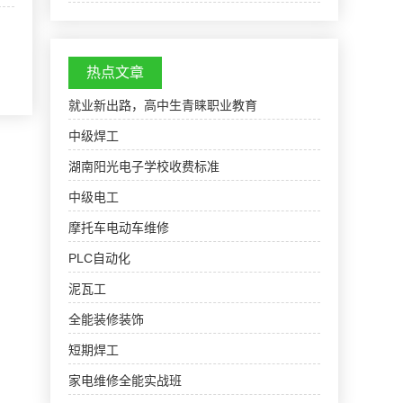
批准撤销大丰县，设立大丰市(县级)。村级以上行
政区划一览大中镇大刘居委会新村居委会育红居
委会老街居…
热点文章
就业新出路，高中生青睐职业教育
中级焊工
湖南阳光电子学校收费标准
中级电工
摩托车电动车维修
PLC自动化
泥瓦工
全能装修装饰
短期焊工
家电维修全能实战班