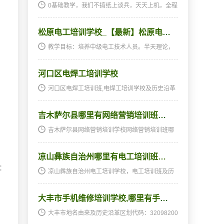
0基础教学，我们不搞纸上谈兵，天天上机，全程
实战！</stro...
松原电工培训学校_【最新】松原电…
教学目标：培养中级电工技术人员。半天理论，
半天实践，深入浅出，通俗易懂，从零开始，手
把手教，教会为止，使学生成为真正意义上的、
河口区电焊工培训学校
全能<ahref="http://www.jkpx1...
河口区电焊工培训班,电焊工培训学校及历史沿革
区划代码：370503000000电焊工培训班,电焊工
培训学校：历史沿革：1984年2月由沾化、利
吉木萨尔县哪里有网络营销培训班…
津、垦利3电焊工培训学校电焊工培训班哪家最好
析置。村级以上…
吉木萨尔县网络营销培训学校网络营销培训班哪
家最好网络营销培训班,网络营销培训学校及历史
沿革区划代码：652327000000网络营销培训班,
凉山彝族自治州哪里有电工培训班…
网络营销培训学校：“吉木”，即金满的对音；“萨
尔”，突…
：
凉山彝族自治州电工培训学校，电工培训班及历
史沿革区划代码：513400000000电工培训学
校，电工培训班：自治州因境内有大凉山，故
大丰市手机维修培训学校,哪里有手…
名。（中国地名语源词典）历史沿革：sp;乡/镇电
工培训学校电工培…
大丰市地名由来及历史沿革区划代码：32098200
0000地名由来：历史沿革：******1996年8月1日