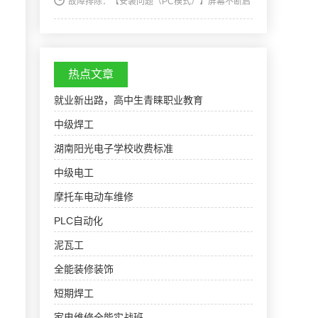
故障排除：【安装问题（PC模式）】屏幕不断启
动和关闭。检查本产品和PC之间是否已正确连接
缆线，且连接器已稳固锁定到位。【屏幕问题】
屏幕无法开启。检查是否已正确连接电源线。显
示检测信号线…
热点文章
就业新出路，高中生青睐职业教育
中级焊工
湖南阳光电子学校收费标准
中级电工
摩托车电动车维修
PLC自动化
泥瓦工
全能装修装饰
短期焊工
家电维修全能实战班