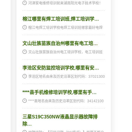
河津家电维修培训就来湖南阳光电子技术学校！
湖南阳光电子技术学校常年面向全国招生！学校
地址：湖南省长沙市雨花区树木岭路330号。
榕江哪里有焊工培训班,焊工培训学…
（注：全国其他地方无分校！谨防假冒！）报名
电话：4006-71-4…
榕江电焊工培训学校电焊工培训班哪家最好电焊
工培训班,电焊工培训学校及历史沿革区划代码：
522632000000电焊工培训班,电焊工培训学校：
文山壮族苗族自治州哪里有电工培…
1914年古州厅改电焊工培训学校电焊工培训班哪
家最好，遂以…
文山壮族苗族自治州电工培训学校，电工培训班
及历史沿革区划代码：532600000000电工培训
学校，电工培训班：该自治州以自治州人民政府
李沧区安防监控培训学校,哪里有安…
所在地文山县电工培训学校电工培训班哪家最好
为名。（中国地…
李沧区地名由来及历史沿革区划代码：37021300
0000地名由来：1994年李村镇并入，取李村、沧
口两地首字更名李沧区。历史沿革：1949年属四
****县手机维修培训学校,哪里有手…
沧区。1954年析置沧口区。1994年李村镇并入，
取李村、沧口…
****县地名由来及历史沿革区划代码：34142100
0000村级以上行政区划一览庐城镇塔山社区磙塘
社区三里社民居民委员会绣溪社区岗湾社区高拐
三星S19C350NW液晶显示器故障排
社区附城社区牌楼社区高建村区居民委员会晨光
社区鲍井社区…
除…