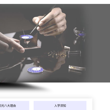
年8月_天津_韩同学（181****7171）报:
【空调制冷维修班】
年8月_海南_苏同学（151****2641）报:
【全能家电维修班】
年8月_河北_江同学（131****7446）报:
【家电维修实战班】
年8月_广西_吴同学（133****8708）报:
【全能家电维修班】
阳光八大理由
入学须知