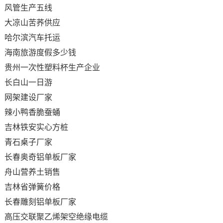
风管生产五线
大凉山苦荞供应
哈尔滨汽车托运
海南旅游度假多少钱
贵州一次性塑料杯生产企业
长白山一日游
网架建设厂家
辣小鸭香脆蚕蛹
吉林铁安实心方桩
青石桌子厂家
长春奥奇铝单板厂家
舟山营养土销售
吉林省弹簧价格
长春雕刻铝单板厂家
高压交联聚乙烯架空绝缘电缆