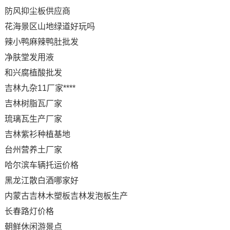
防风抑尘板供应商
花海景区山地绿道好玩吗
辣小鸭麻辣鸭肚批发
净肤堂发用液
和兴腐植酸批发
吉林九杂11厂家****
吉林树脂瓦厂家
琉璃瓦生产厂家
吉林紫衫种植基地
台州营养土厂家
哈尔滨车辆托运价格
黑龙江散白酒哪家好
内蒙古吉林木塑板吉林发泡板生产
长春路灯价格
朝鲜休闲游景点