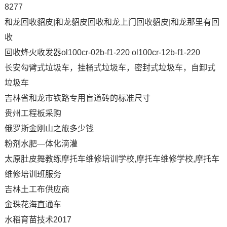
8277
和龙回收貂皮|和龙貂皮回收和龙上门回收貂皮|和龙那里有回
收
回收烽火收发器ol100cr-02b-f1-220 ol100cr-12b-f1-220
长安勾臂式垃圾车，挂桶式垃圾车，密封式垃圾车，自卸式
垃圾车
吉林省和龙市铁路专用盲道砖的标准尺寸
贵州工程板采购
俄罗斯金刚山之旅多少钱
粉剂水肥—体化滴灌
太原肚皮舞教练摩托车维修培训学校,摩托车维修学校,摩托车
维修培训班服务
吉林土工布供应商
金珠花海直通车
水稻育苗技术2017