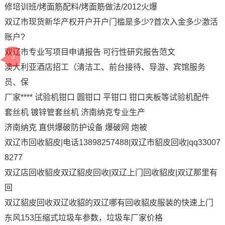
修培训班/烤面筋配料/烤面筋做法/2012火爆
双辽市现货新华产权开户开户门槛是多少?首次入金多少激活
账户?
双辽市专业写项目申请报告 可行性研究报告范文
3
澳大利亚酒店招工（清洁工、前台接待、导游、宾馆服务
员、保
厂家**** 试验机钳口 圆钳口 平钳口 钳口夹板等试验机配件
套丝机 镀锌管套丝机 济南纳克专业生产
济南纳克 直供爆破防护设备 爆破网 炮被
双辽市回收貂皮|电话13898257488|双辽市貂皮回收|qq33007
8277
双辽店回收貂皮双辽貂皮回收|双辽上门回收貂皮|双辽那里有
回
双辽貂皮回收双辽收貂的双辽哪有回收貂皮服装的快速上门
东风153压缩式垃圾车参数，垃圾车厂家价格