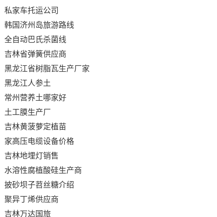
私家车托运公司
韩国济州岛旅游路线
全自动巴氏杀菌线
吉林省弹簧供应商
黑龙江省树脂瓦生产厂家
黑龙江人参土
常州营养土哪家好
土工膜生产厂
吉林黄菠萝定植苗
家高压电缆设备价格
吉林地埋灯销售
水溶性腐植酸硅生产商
披砂坝子苕丝糖介绍
聚异丁烯供应商
吉林万达国旅