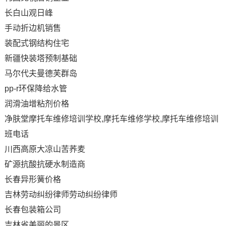
长白山观日峰
手动折边机销售
装配式钢结构住宅
新疆快装塔预制基础
马尔代夫曼德芙群岛
pp-r环保降给水管
润滑油增粘剂价格
净肤堂摩托车维修培训学校,摩托车维修学校,摩托车维修培训
班电话
川西高原大凉山苦荞麦
矿源抗酸抗硬水制造商
长春异形簧价格
吉林劳动纠纷律师劳动纠纷律师
长春包装箱公司
吉林省美丽的景区