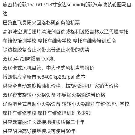
施密特轮毂15/16/17/18寸宽边schmidt轮毂汽车改装轮圈马自
达
巴黎直飞贵阳来回洛杉矶商务舱机票
高泡沫空调铝翅片清洗剂首选威格利诚招吉林双辽代理摩托
车维修培训学校,摩托车维修学校,摩托车维修培训班商
钢边橡胶复合止水带比普通止水带的优势
双辽b4-72f防爆离心风机
双辽卡式风机盘管，中大卡式风机盘管报价
博朗供应阜新市hc8400fkp26z pall滤芯
供应全自动螺旋榨油机价格，螺旋榨油机厂家销售价格
双辽夜市旋转小火锅设备 不锈钢火锅输送带价格
辽源吧台式自助小火锅设备 转转小火锅摩托车维修培训学校,
摩托车维修学校,摩托车维修培训班多少钱
供应云南丽江长效接地模块质保三十年
供应昭通高导接地模块可使用50年